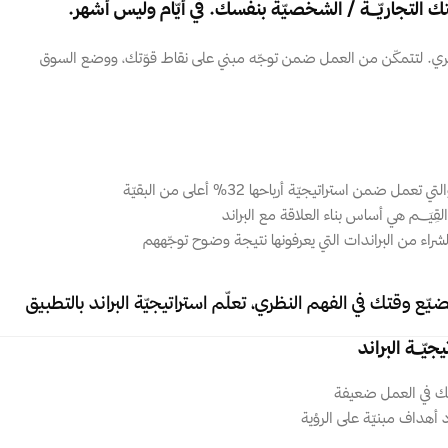
 التجاريّـــة / الشخصيّة بنفسك. في أيّام وليس أشهر.
 بشكل عملي بدل الحديث النظري. لتتمكّن من العمل ضمن توجّه مبني على نقاط قوّتك، ووضع السوق 
ل ضمن استراتيجيّة أرباحها 32% أعلى من البقيّة
بدل شراء دورة تعليّميـــة تضيّع وقتك في الفهم النظري، تعلّم استراتيجيّة البراند بالتطبيق 
ّــة البراند
تك في العمل ضعيفة
هداف مبنيّة على الرؤية