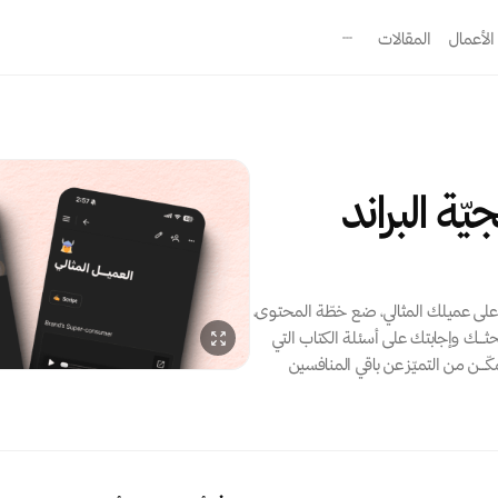
الأعمال
المقالات
كتيّب استراتيجيّة البراند 
ابني مشروعك الاستشاري. تعرّف على عميلك المثالي، ضع خطّة المحتوى، 
تمركز بقوّة في السوق. مع نهاية بحثــك وإجابتك على أسئلة الكتاب التي 
ــن من التميّز عن باقي المنافسين