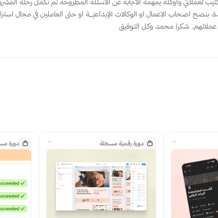
دورة رقميّة مسجّلة
دورة مسج