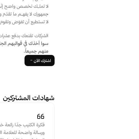
لا تملــك تخصص واضح إنّم
جمهورك لا يفهــم ما تقدّم 
لا تستطيع أن تفوّض وتقوم 
الشركات تقنعك بدفع عشرات ال
سوا أخذك في قوالبهم الجا
منهم جميعاً.
اشترك الآن
شهادات المشتركين
الكتيب جدًا جدًا جدًاااااااااااا رائع، حقيقةً بعتقد إنه اختصر المخيم كاملاً. يعني اللي بيتابعك باليوتيوب، وبيحضر الكتيّب أعتقد 