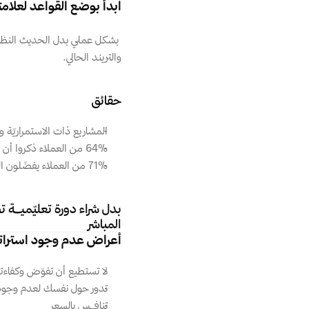
ابدأ بوضع القواعد لعلامتك
والتريند الحالي.
حقائق
المشاريع ذات الاستمراريّة والتي تعم
64% من العملاء ذكروا أن القِيَــــم هي أساس بناء العلاقة مع البراند
71% من العملاء يفضّلون الشراء من البراندات التي يعرفونها نتيجة وضوح توجّههم
المباشر
أعراض عدم وجود استراتيجي
لا تستطيع أن تفوّض وكفاء
تدور حول نفسك لعدم وجود أ
تنافـــس بالسعر