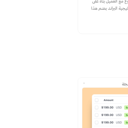
التجارية، ببساطة ارسل الكتيب لعملائي واوكله بمهمة الاجابة عن الاسئلة المطروحة ثم نكمل رحلة المشروع مع العميل بناءً على 
رؤية واضحة وغاية محددة، بنصح اصحاب الاعمال او الوكالات الإبداعيّـــة او حتى العاملين في مجال استراتيجية البراند بضم هذا 
ّلة